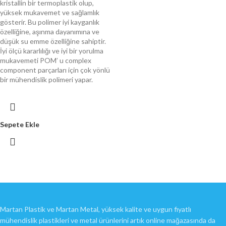
kristallin bir termoplastik olup,
yüksek mukavemet ve sağlamlık
gösterir. Bu polimer iyi kayganlık
özelliğine, aşınma dayanımına ve
düşük su emme özelliğine sahiptir.
İyi ölçü kararlılığı ve iyi bir yorulma
mukavemeti POM’ u complex
component parçarları için çok yönlü
bir mühendislik polimeri yapar.
Sepete Ekle
Martan Plastik ve Martan Metal, yüksek kalite ve uygun fiyatlı
mühendislik plastikleri ve metal ürünlerini artık online mağazasında da