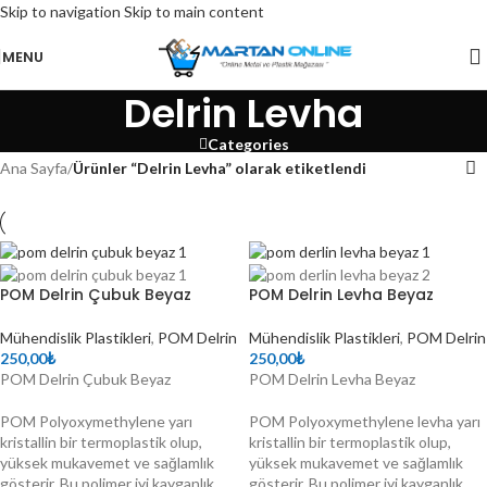
lerle Mühendislik Plastikleri satın alabileceğiniz tek mağaza MARTAN 
Skip to navigation
Skip to main content
Online bir Martan Plastik kuruluşudur.
MENU
alite düşük maliyet için doğru yerdesiniz.
Delrin Levha
Categories
Ana Sayfa
/
Ürünler “Delrin Levha” olarak etiketlendi
POM Delrin Çubuk Beyaz
POM Delrin Levha Beyaz
Mühendislik Plastikleri
,
POM Delrin
Mühendislik Plastikleri
,
POM Delrin
250,00
₺
250,00
₺
POM Delrin Çubuk Beyaz
POM Delrin Levha Beyaz
POM Polyoxymethylene yarı
POM Polyoxymethylene levha yarı
kristallin bir termoplastik olup,
kristallin bir termoplastik olup,
yüksek mukavemet ve sağlamlık
yüksek mukavemet ve sağlamlık
gösterir. Bu polimer iyi kayganlık
gösterir. Bu polimer iyi kayganlık