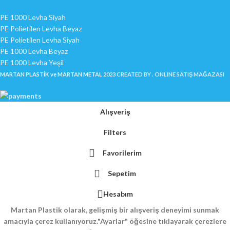
PE 1000 Levha Siyah
PE Polietilen Levha Beyaz
PE Polietilen Levha Siyah
PE 1000 Levha Beyaz
PE 1000 Levha Yeşil
MARTAN PLASTİK ve
MARTAN METAL
2023 CREATED BY . ONLINE SATIŞ MAĞAZASI
Alışveriş
Filters
Favorilerim
Sepetim
Hesabım
Martan Plastik olarak, gelişmiş bir alışveriş deneyimi sunmak
amacıyla çerez kullanıyoruz.
"Ayarlar" öğesine tıklayarak çerezlere